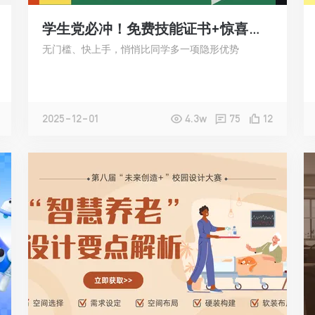
学生党必冲！免费技能证书+惊喜奖励，半天搞定简历加分项！
无门槛、快上手，悄悄比同学多一项隐形优势
2025-12-01
4.3w
75
12