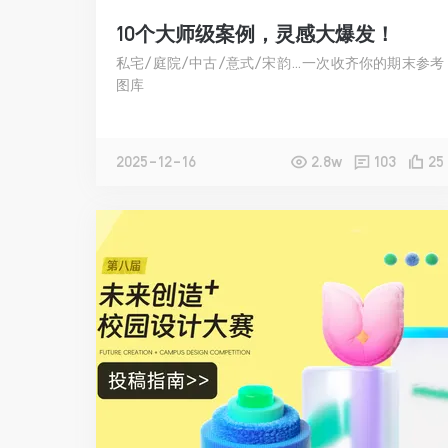
10个大师级案例，灵感大爆发！
私宅/庭院/中古/意式/宋韵…一次收齐你的期末参考
图库
2025-12-16
2.8w
103
25