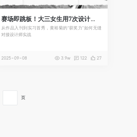
赛场即跳板！大三女生用7次设计大赛铺就职场坦途
从作品入刊到实习首秀，黄裕菊的“获奖力”如何无缝
对接设计师实战
2025-09-08
3.9w
122
27
页