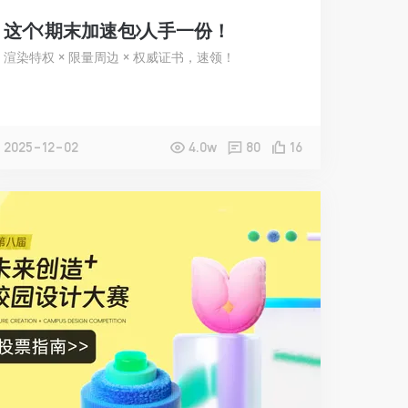
这个<期末加速包>人手一份！
渲染特权 × 限量周边 × 权威证书，速领！
2025-12-02
4.0w
80
16