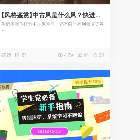
【风格鉴赏】中古风是什么风？快进来「抄作业」
手把手教你打造中古风空间，还有限时福利领渲染券
~
2025-10-21
4.3w
64
20