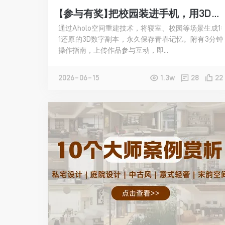
【参与有奖】把校园装进手机，用3D留住走过的角落
通过Aholo空间重建技术，将寝室、校园等场景生成1:
1还原的3D数字副本，永久保存青春记忆。附有3分钟
操作指南，上传作品参与互动，即...
2026-06-15
1.3w
28
22